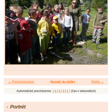
← Predchádzajúce
Naspäť do zložky
Ďalšie →
Automatické precházenie:
3
|
4
|
5
|
6
|
7
(čas v sekundách)
Portrét