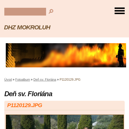
DHZ MOKROLUH
Úvod
»
Fotoalbum
»
Deň sv. Floriána
»
P1120129.JPG
Deň sv. Floriána
P1120129.JPG