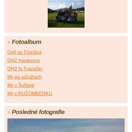
Fotoalbum
Deň sv. Floriána
DHZ Hankovce
DHZ N.Tvarožec
My po súťažiach
My v Šuňave
My v RUŽOMBERKU
Posledné fotografie