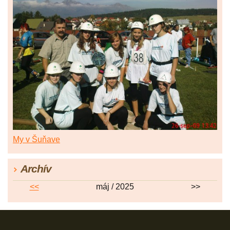
My v Šuňave
Archív
<<
máj / 2025
>>