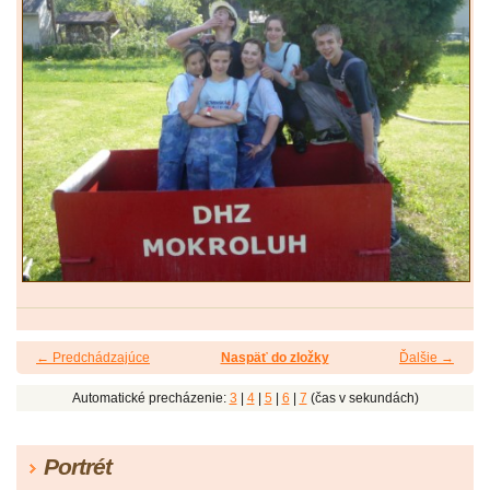
← Predchádzajúce
Naspäť do zložky
Ďalšie →
Automatické precházenie:
3
|
4
|
5
|
6
|
7
(čas v sekundách)
Portrét