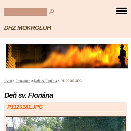
DHZ MOKROLUH
Úvod
»
Fotoalbum
»
Deň sv. Floriána
»
P1120181.JPG
Deň sv. Floriána
P1120181.JPG