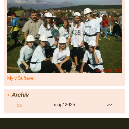
My v Šuňave
Archív
<<
máj / 2025
>>