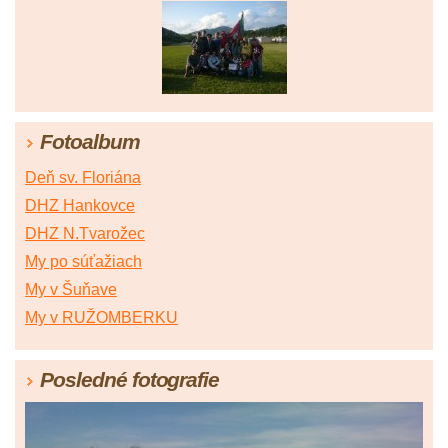
Fotoalbum
Deň sv. Floriána
DHZ Hankovce
DHZ N.Tvarožec
My po súťažiach
My v Šuňave
My v RUŽOMBERKU
Posledné fotografie